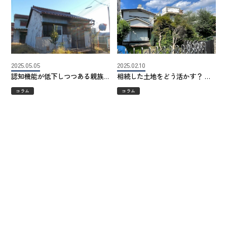
2025.05.05
2025.02.10
認知機能が低下しつつある親族
相続した土地をどう活かす？ 立
の不動産売却――司法書士・弁
地の魅力と課題を乗り越えた成
コラム
コラム
護士との連携で道が開けた
功事例