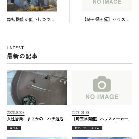
認知機能が低下しつつあ
【埼玉県開催】ハウスメ
る親族の不動産売却――
ーカー2/3の価格で建築
司法書士・弁護士との連
可能！次世代型新築アパ
携で道が開けた
ート内覧会
LATEST
最新の記事
2026.07.06
2026.01.28
女性営業、まさかの「ハチ退治
【埼玉県開催】ハウスメーカー
デビュー」!?
2/3の価格で建築可能！次世代型
コラム
お知らせ
コラム
新築アパート内覧会