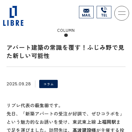
MAIL
TEL
COLUMN
アパート建築の常識を覆す！ふじみ野で見
た新しい可能性
2025.09.28
コラム
リブレ代表の
萩生田
です。
先日、「新築アパートの受注が好調で、ぜひコラボを」
という魅力的なお誘いを受け、東武東上線
上福岡駅
ま
で足を運びました。訪問先は、
髙波建設様
が主催する投